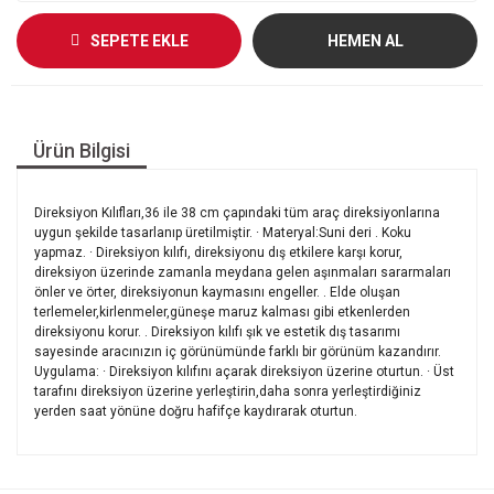
SEPETE EKLE
HEMEN AL
Ürün Bilgisi
Direksiyon Kılıfları,36 ile 38 cm çapındaki tüm araç direksiyonlarına
uygun şekilde tasarlanıp üretilmiştir. · Materyal:Suni deri . Koku
yapmaz. · Direksiyon kılıfı, direksiyonu dış etkilere karşı korur,
direksiyon üzerinde zamanla meydana gelen aşınmaları sararmaları
önler ve örter, direksiyonun kaymasını engeller. . Elde oluşan
terlemeler,kirlenmeler,güneşe maruz kalması gibi etkenlerden
direksiyonu korur. . Direksiyon kılıfı şık ve estetik dış tasarımı
sayesinde aracınızın iç görünümünde farklı bir görünüm kazandırır.
Uygulama: · Direksiyon kılıfını açarak direksiyon üzerine oturtun. · Üst
tarafını direksiyon üzerine yerleştirin,daha sonra yerleştirdiğiniz
yerden saat yönüne doğru hafifçe kaydırarak oturtun.