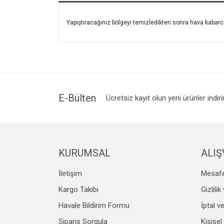
Yapıştıracağınız bölgeyi temizledikten sonra hava kabarcığ
E-Bülten
Ücretsiz kayıt olun yeni ürünler indir
KURUMSAL
ALIŞ
İletişim
Mesafe
Kargo Takibi
Gizlili
Havale Bildirim Formu
İptal v
Sipariş Sorgula
Kişisel