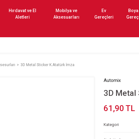
Hırdavat ve El
Mobilya ve
Ev
Boya
Aletleri
Aksesuarları
Gereçleri
Gereç
sesurları
3D Metal Sticker K.Atatürk İmza
Automix
3D Metal 
61,90 TL
Kategori