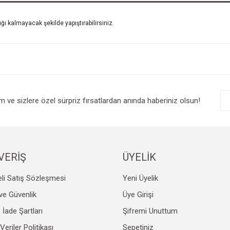
ı kalmayacak şekilde yapıştırabilirsiniz.
im ve sizlere özel sürpriz fırsatlardan anında haberiniz olsun!
VERİŞ
ÜYELİK
li Satış Sözleşmesi
Yeni Üyelik
k ve Güvenlik
Üye Girişi
e İade Şartları
Şifremi Unuttum
 Veriler Politikası
Sepetiniz