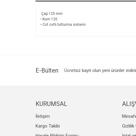
Çap 125 mm
• Kum 120
• Cırt cırtlı tutturma sistemi
E-Bülten
Ücretsiz kayıt olun yeni ürünler indir
KURUMSAL
ALIŞ
İletişim
Mesafe
Kargo Takibi
Gizlili
Havale Bildirim Formu
İptal v