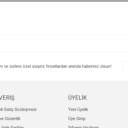
im ve sizlere özel sürpriz fırsatlardan anında haberiniz olsun!
VERİŞ
ÜYELİK
li Satış Sözleşmesi
Yeni Üyelik
k ve Güvenlik
Üye Girişi
e İade Şartları
Şifremi Unuttum