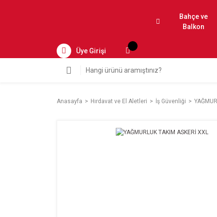
Bahçe ve
Balkon
Üye Girişi
Anasayfa
Hırdavat ve El Aletleri
İş Güvenliği
YAĞMUR