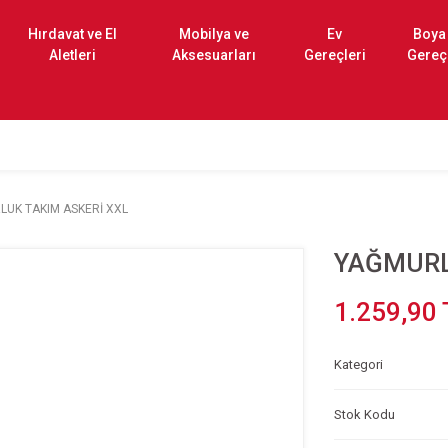
Hırdavat ve El
Mobilya ve
Ev
Boya
Aletleri
Aksesuarları
Gereçleri
Gereç
LUK TAKIM ASKERİ XXL
YAĞMURL
1.259,90 
Kategori
Stok Kodu