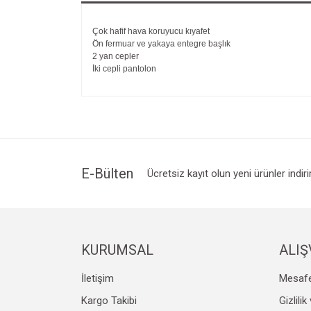
Çok hafif hava koruyucu kıyafet
Ön fermuar ve yakaya entegre başlık
2 yan cepler
İki cepli pantolon
E-Bülten
Ücretsiz kayıt olun yeni ürünler indir
KURUMSAL
ALIŞ
İletişim
Mesafe
Kargo Takibi
Gizlili