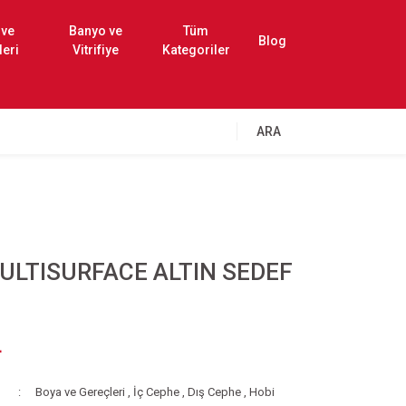
 ve
Banyo ve
Tüm
Blog
leri
Vitrifiye
Kategoriler
ARA
ULTISURFACE ALTIN SEDEF
L
Boya ve Gereçleri
,
İç Cephe
,
Dış Cephe
,
Hobi