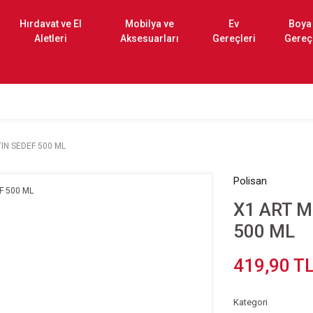
Hırdavat ve El
Mobilya ve
Ev
Boya
Aletleri
Aksesuarları
Gereçleri
Gereç
IN SEDEF 500 ML
Polisan
X1 ART M
500 ML
419,90 T
Kategori