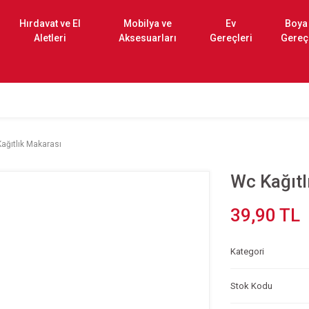
Hırdavat ve El
Mobilya ve
Ev
Boya
Aletleri
Aksesuarları
Gereçleri
Gereç
ağıtlık Makarası
Wc Kağıtl
39,90 TL
Kategori
Stok Kodu