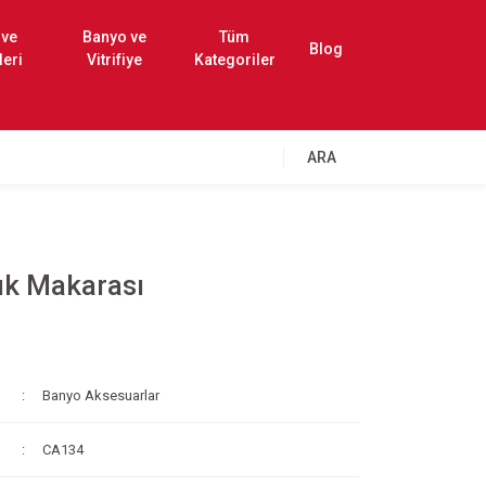
 ve
Banyo ve
Tüm
Blog
leri
Vitrifiye
Kategoriler
ARA
ık Makarası
Banyo Aksesuarlar
CA134