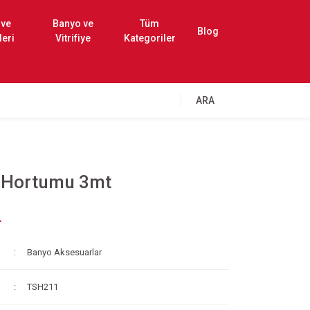
 ve
Banyo ve
Tüm
Blog
leri
Vitrifiye
Kategoriler
ARA
 Hortumu 3mt
L
Banyo Aksesuarlar
TSH211