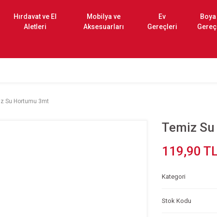
Hırdavat ve El
Mobilya ve
Ev
Boya
Aletleri
Aksesuarları
Gereçleri
Gereç
z Su Hortumu 3mt
Temiz Su
119,90 T
Kategori
Stok Kodu