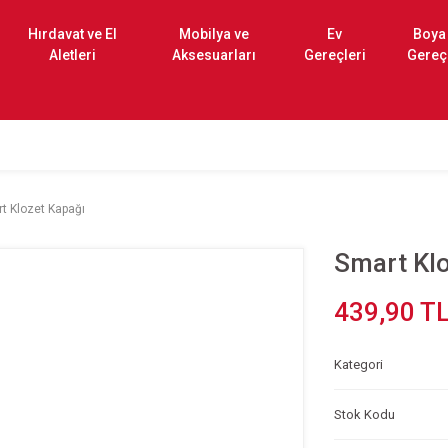
Hırdavat ve El
Mobilya ve
Ev
Boya
Aletleri
Aksesuarları
Gereçleri
Gereç
t Klozet Kapağı
Smart Klo
439,90 T
Kategori
Stok Kodu