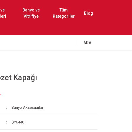
 ve
Banyo ve
Tüm
Blog
leri
Vitrifiye
Kategoriler
ARA
zet Kapağı
L
Banyo Aksesuarlar
ŞY6440