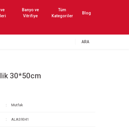
 ve
Banyo ve
Tüm
Blog
leri
Vitrifiye
Kategoriler
ARA
tlik 30*50cm
Mutfak
ALAS9341