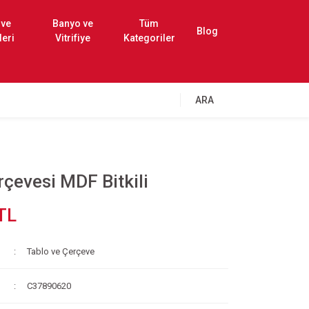
 ve
Banyo ve
Tüm
Blog
leri
Vitrifiye
Kategoriler
ARA
çevesi MDF Bitkili
TL
Tablo ve Çerçeve
C37890620