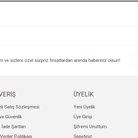
im ve sizlere özel sürpriz fırsatlardan anında haberiniz olsun!
VERİŞ
ÜYELİK
li Satış Sözleşmesi
Yeni Üyelik
k ve Güvenlik
Üye Girişi
e İade Şartları
Şifremi Unuttum
 Veriler Politikası
Sepetiniz