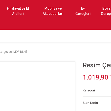
Hırdavat ve El
Mobilya ve
Ev
Boya
Aletleri
Aksesuarları
Gereçleri
Gereç
erçevesi MDF Bitkili
Resim Çer
1.019,90 
Kategori
Stok Kodu