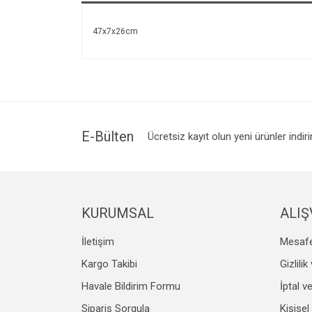
47x7x26cm
E-Bülten
Ücretsiz kayıt olun yeni ürünler indir
KURUMSAL
ALIŞ
İletişim
Mesafe
Kargo Takibi
Gizlili
Havale Bildirim Formu
İptal v
Sipariş Sorgula
Kişisel