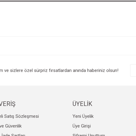
im ve sizlere özel sürpriz fırsatlardan anında haberiniz olsun!
VERİŞ
ÜYELİK
li Satış Sözleşmesi
Yeni Üyelik
k ve Güvenlik
Üye Girişi
e İade Şartları
Şifremi Unuttum