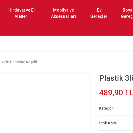
Hırdavat ve El
Mobilya ve
Ev
Boya
Aletleri
Aksesuarları
Gereçleri
Gereç
tik 3lü Demonte Köşelik
Plastik 3
489,90 T
Kategori
Stok Kodu