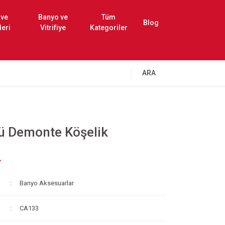
 ve
Banyo ve
Tüm
Blog
leri
Vitrifiye
Kategoriler
ARA
lü Demonte Köşelik
L
Banyo Aksesuarlar
CA133