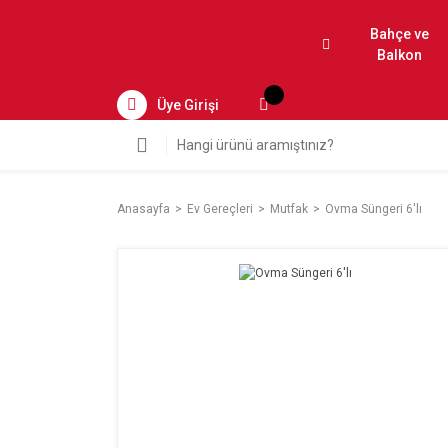
Bahçe ve
Balkon
Üye Girişi
Anasayfa
Ev Gereçleri
Mutfak
Ovma Süngeri 6'lı