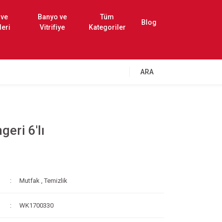
 ve
Banyo ve
Tüm
Blog
leri
Vitrifiye
Kategoriler
ARA
eri 6'lı
Mutfak
,
Temizlik
WK1700330