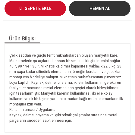
SEPETE EKLE
HEMEN AL
Ürün Bilgisi
Çelik sacdan ve güçlü ferrit mıknatıslardan oluşan manyetik kare.
Malzemelerin şu açılarda hassas bir şekilde birleştirilmesini sağlar:
45 °, 90 ° ve 135 °. Mıknatıs kaldırma kapasitesi yaklaşık 22,5 kg. 28
mm çapa kadar silindirik elemanların, örneğin boruların ve çubukların
montajı için bir deliğe sahiptir. Mıknatısın muhafazasının yüzeyi toz
boya kaplıdır. Kaynak, delme, cilalama, iki elin kullanımını gerektiren
faaliyetler sırasında metal elemanların geçici olarak birleştirilmesi
için tasarlanmıştır. Manyetik karenin kullanılması, iki elle kolay
kullanım ve ek bir kişinin yardımı olmadan bağlı metal elemanların ilk
montajına izin verir.
Kullanım amacı / Uygulama
Kaynak, delme, boyama vb. gibi teknik çalışmalar sırasında metal
parçaların önceden sabitlenmesi için.