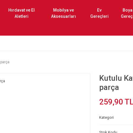
Hırdavat ve El
Mobilya ve
Ev
Boya
Aletleri
Aksesuarları
Gereçleri
Gereç
 parça
Kutulu Ka
parça
259,90 T
Kategori
Stok Kodu