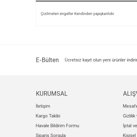
Çizilmeleri engeller Kendinden yapışkanlıdır.
E-Bülten
Ücretsiz kayıt olun yeni ürünler indir
KURUMSAL
ALIŞ
İletişim
Mesafe
Kargo Takibi
Gizlili
Havale Bildirim Formu
İptal v
Sipariş Sorgula
Kişisel