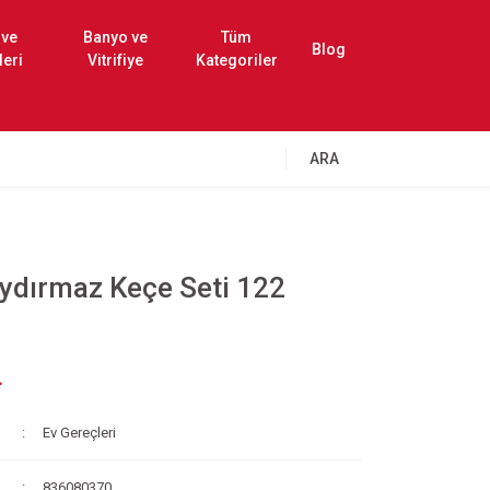
 ve
Banyo ve
Tüm
Blog
leri
Vitrifiye
Kategoriler
ARA
ydırmaz Keçe Seti 122
L
Ev Gereçleri
836080370