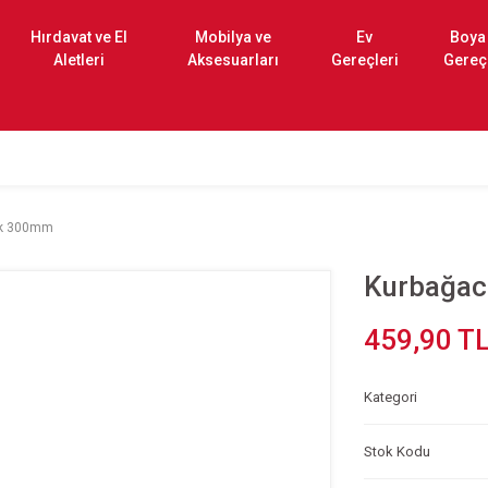
Hırdavat ve El
Mobilya ve
Ev
Boya
Aletleri
Aksesuarları
Gereçleri
Gereç
ık 300mm
Kurbağa
459,90 T
Kategori
Stok Kodu