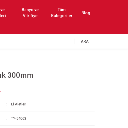
 ve
Banyo ve
Tüm
Blog
leri
Vitrifiye
Kategoriler
ARA
cık 300mm
L
El Aletleri
TY-54063