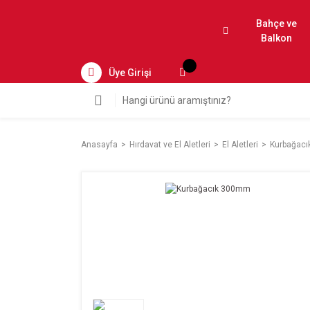
Bahçe ve
Balkon
Üye Girişi
Anasayfa
Hırdavat ve El Aletleri
El Aletleri
Kurbağac