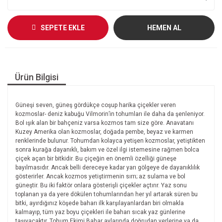
SEPETE EKLE
HEMEN AL
Ürün Bilgisi
Güneşi seven, güneş gördükçe coşup harika çiçekler veren
kozmoslar- deniz kabuğu Vilmorin’in tohumları ile daha da şenleniyor.
Bol ışık alan bir bahçeniz varsa kozmos tam size göre. Anavatanı
Kuzey Amerika olan kozmoslar, doğada pembe, beyaz ve karmen
renklerinde bulunur. Tohumdan kolayca yetişen kozmoslar, yetiştikten
sonra kurağa dayanıklı, bakım ve özel ilgi istemesine rağmen bolca
çiçek açan bir bitkidir. Bu çiçeğin en önemli özelliği güneşe
bayılmasıdır. Ancak belli dereceye kadar yarı gölgeye de dayanıklılık
gösterirler. Ancak kozmos yetiştirmenin sırrı; az sulama ve bol
güneştir. Bu iki faktör onlara gösterişli çiçekler açtırır. Yaz sonu
toplanan ya da yere dökülen tohumlarından her yıl artarak süren bu
bitki, ayırdığınız köşede baharı ilk karşılayanlardan biri olmakla
kalmayıp, tüm yaz boyu çiçekleri ile baharı sıcak yaz günlerine
taşıyacaktır. Tohum Ekimi Bahar aylarında doğrudan yerlerine ya da