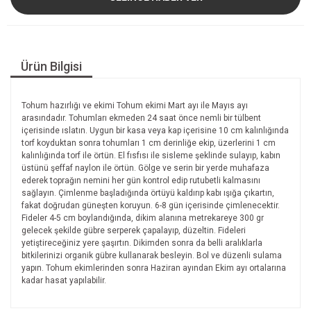
Ürün Bilgisi
Tohum hazırlığı ve ekimi Tohum ekimi Mart ayı ile Mayıs ayı
arasındadır. Tohumları ekmeden 24 saat önce nemli bir tülbent
içerisinde ıslatın. Uygun bir kasa veya kap içerisine 10 cm kalınlığında
torf koyduktan sonra tohumları 1 cm derinliğe ekip, üzerlerini 1 cm
kalınlığında torf ile örtün. El fısfısı ile sisleme şeklinde sulayıp, kabın
üstünü şeffaf naylon ile örtün. Gölge ve serin bir yerde muhafaza
ederek toprağın nemini her gün kontrol edip rutubetli kalmasını
sağlayın. Çimlenme başladığında örtüyü kaldırıp kabı ışığa çıkartın,
fakat doğrudan güneşten koruyun. 6-8 gün içerisinde çimlenecektir.
Fideler 4-5 cm boylandığında, dikim alanına metrekareye 300 gr
gelecek şekilde gübre serperek çapalayıp, düzeltin. Fideleri
yetiştireceğiniz yere şaşırtın. Dikimden sonra da belli aralıklarla
bitkilerinizi organik gübre kullanarak besleyin. Bol ve düzenli sulama
yapın. Tohum ekimlerinden sonra Haziran ayından Ekim ayı ortalarına
kadar hasat yapılabilir.