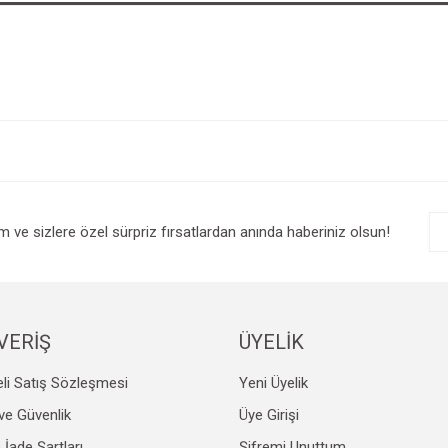
im ve sizlere özel sürpriz fırsatlardan anında haberiniz olsun!
VERİŞ
ÜYELİK
li Satış Sözleşmesi
Yeni Üyelik
k ve Güvenlik
Üye Girişi
e İade Şartları
Şifremi Unuttum