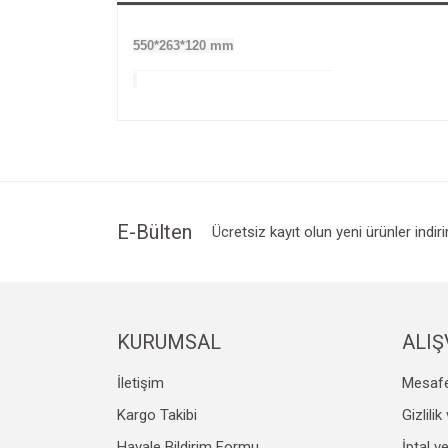
550*263*120 mm
E-Bülten
Ücretsiz kayıt olun yeni ürünler indir
KURUMSAL
ALIŞ
İletişim
Mesafe
Kargo Takibi
Gizlili
Havale Bildirim Formu
İptal v