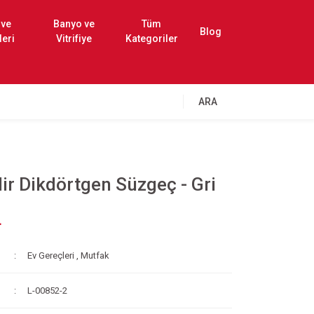
 ve
Banyo ve
Tüm
Blog
leri
Vitrifiye
Kategoriler
ARA
lir Dikdörtgen Süzgeç - Gri
L
Ev Gereçleri
,
Mutfak
L-00852-2