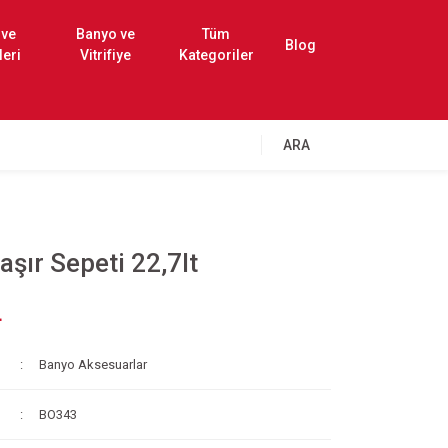
 ve
Banyo ve
Tüm
Blog
leri
Vitrifiye
Kategoriler
ARA
şır Sepeti 22,7lt
L
Banyo Aksesuarlar
BO343