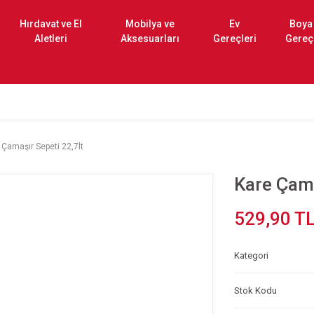
Hırdavat ve El
Mobilya ve
Ev
Boya
Aletleri
Aksesuarları
Gereçleri
Gereç
 Çamaşır Sepeti 22,7lt
Kare Çama
529,90 T
Kategori
Stok Kodu