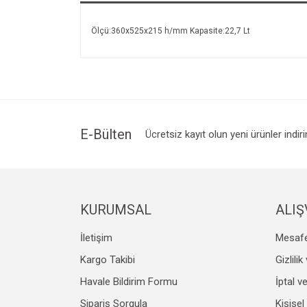
Ölçü:360x525x215 h/mm Kapasite:22,7 Lt
E-Bülten
Ücretsiz kayıt olun yeni ürünler indir
KURUMSAL
ALIŞ
İletişim
Mesafe
Kargo Takibi
Gizlili
Havale Bildirim Formu
İptal v
Sipariş Sorgula
Kişisel