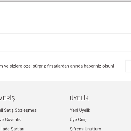
im ve sizlere özel sürpriz fırsatlardan anında haberiniz olsun!
VERİŞ
ÜYELİK
li Satış Sözleşmesi
Yeni Üyelik
k ve Güvenlik
Üye Girişi
e İade Şartları
Şifremi Unuttum