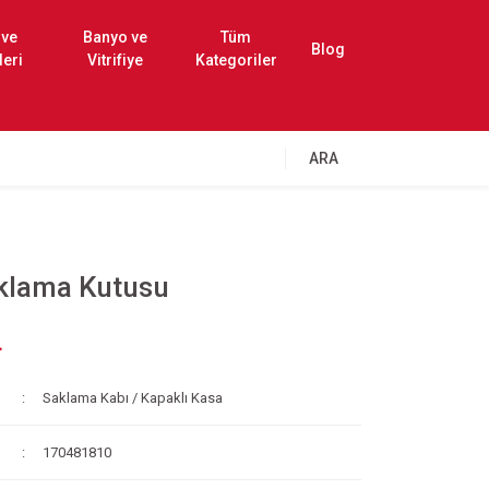
 ve
Banyo ve
Tüm
Blog
leri
Vitrifiye
Kategoriler
ARA
klama Kutusu
L
Saklama Kabı / Kapaklı Kasa
170481810