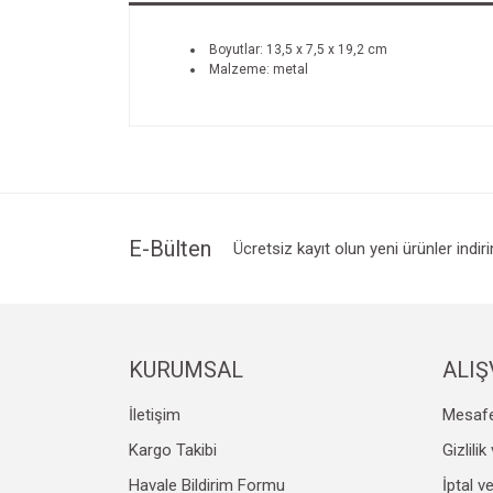
Boyutlar: 13,5 x 7,5 x 19,2 cm
Malzeme: metal
E-Bülten
Ücretsiz kayıt olun yeni ürünler indir
KURUMSAL
ALIŞ
İletişim
Mesafe
Kargo Takibi
Gizlili
Havale Bildirim Formu
İptal v