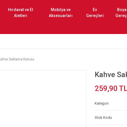
Hırdavat ve El
Mobilya ve
Ev
Boya
Aletleri
Aksesuarları
Gereçleri
Gereç
Kahve Saklama Kutusu
Kahve Sa
259,90 T
Kategori
Stok Kodu