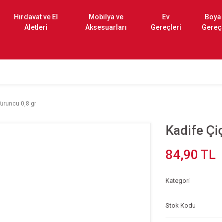
Hırdavat ve El
Mobilya ve
Ev
Boya
Aletleri
Aksesuarları
Gereçleri
Gereç
Turuncu 0,8 gr
Kadife Çi
84,90 TL
Kategori
Stok Kodu