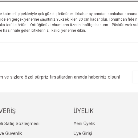
ve katmerli çiçekleriyle çok güzel görünürler. İlkbahar aylarından sonbahar sonuna kad
ideleri gerçek yerlerine şaşırtınız.Yükseklikleri 30 cm kadar olur. Tohumdan fide nas
ka torf ile örtün. - Örttüğünüz tohumların üzerini hafifçe bastırın. - Püskürterek su
 hazır hale gelen bitkilerinizi, kalıcı yerlerine dikin.
im ve sizlere özel sürpriz fırsatlardan anında haberiniz olsun!
VERİŞ
ÜYELİK
li Satış Sözleşmesi
Yeni Üyelik
k ve Güvenlik
Üye Girişi