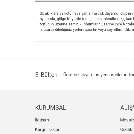
Sıcaklıklara ve kötü hava şartlarına çok dayanıklı olup iri 
aylarında, gölge bir yerde torf içinde çimlendirerek,çıkan f
torfunun üzerine serpin. - Tohumların üzerine ince bir taba
ıslatarak dilediğiniz yerlere şaşırtın veya seyreltin. - Dikime
E-Bülten
Ücretsiz kayıt olun yeni ürünler indir
KURUMSAL
ALIŞ
İletişim
Mesafe
Kargo Takibi
Gizlili