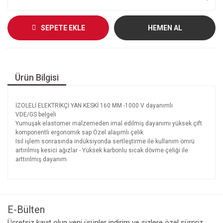
SEPETE EKLE
HEMEN AL
Ürün Bilgisi
İZOLELİ ELEKTRİKÇİ YAN KESKİ 160 MM -1000 V dayanımlı
VDE/GS belgeli
Yumuşak elastomer malzemeden imal edilmiş dayanımı yüksek çift
komponentli ergonomik sap Özel alaşımlı çelik
I
sıl işlem sonrasında indüksiyonda sertleştirme ile kullanım ömrü
artırılmış kesici ağızlar - Yüksek karbonlu sıcak dövme çeliği ile
arttırılmış dayanım
E-Bülten
Ücretsiz kayıt olun yeni ürünler indirim ve sizlere özel sürpriz