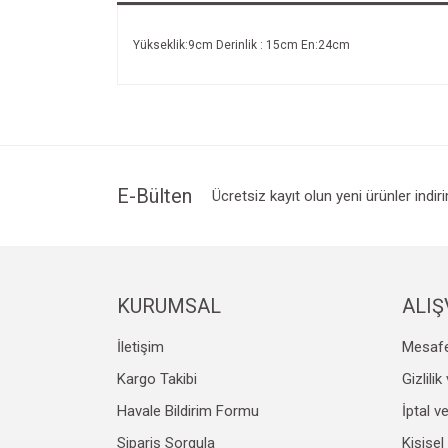
Yükseklik:9cm Derinlik : 15cm En:24cm
E-Bülten
Ücretsiz kayıt olun yeni ürünler indir
KURUMSAL
ALIŞ
İletişim
Mesafe
Kargo Takibi
Gizlili
Havale Bildirim Formu
İptal v
Sipariş Sorgula
Kişisel