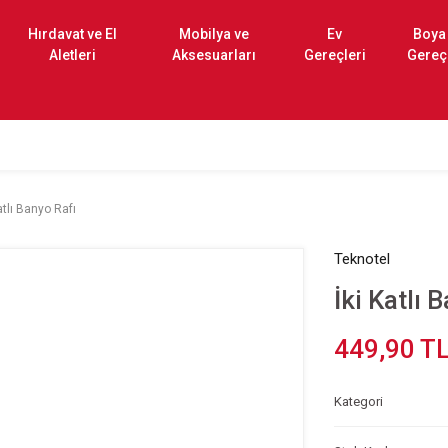
Hırdavat ve El
Mobilya ve
Ev
Boya
Aletleri
Aksesuarları
Gereçleri
Gereç
atlı Banyo Rafı
Teknotel
İki Katlı 
449,90 T
Kategori