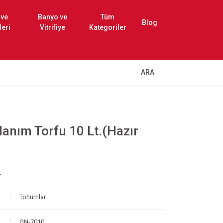
 ve
Banyo ve
Tüm
Blog
leri
Vitrifiye
Kategoriler
ARA
lanım Torfu 10 Lt.(Hazır
L
Tohumlar
GN-7010