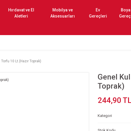
Hırdavat ve El
Mobilya ve
Ev
Boya
Aletleri
Aksesuarları
Gereçleri
Gereç
Torfu 10 Lt.(Hazır Toprak)
Genel Kul
Toprak)
244,90 T
Kategori
Stok Kodu