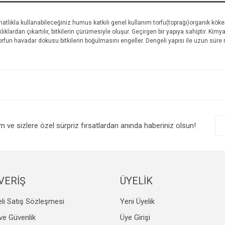
atlıkla kullanabileceğiniz humus katkılı genel kullanım torfu(toprağı)organik kökenl
ıklardan çıkartılır, bitkilerin çürümesiyle oluşur. Geçirgen bir yapıya sahiptir. Kim
Torfun havadar dokusu bitkilerin boğulmasını engeller. Dengeli yapısı ile uzun süre 
im ve sizlere özel sürpriz fırsatlardan anında haberiniz olsun!
VERİŞ
ÜYELİK
li Satış Sözleşmesi
Yeni Üyelik
k ve Güvenlik
Üye Girişi