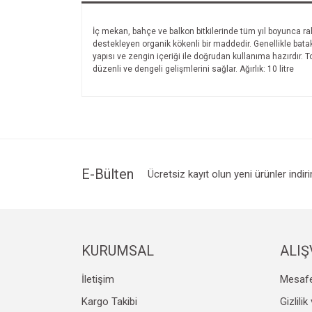
İç mekan, bahçe ve balkon bitkilerinde tüm yıl boyunca rah
destekleyen organik kökenli bir maddedir. Genellikle batakl
yapısı ve zengin içeriği ile doğrudan kullanıma hazırdır. 
düzenli ve dengeli gelişmlerini sağlar. Ağırlık: 10 litre
E-Bülten
Ücretsiz kayıt olun yeni ürünler indir
KURUMSAL
ALIŞ
İletişim
Mesafe
Kargo Takibi
Gizlili