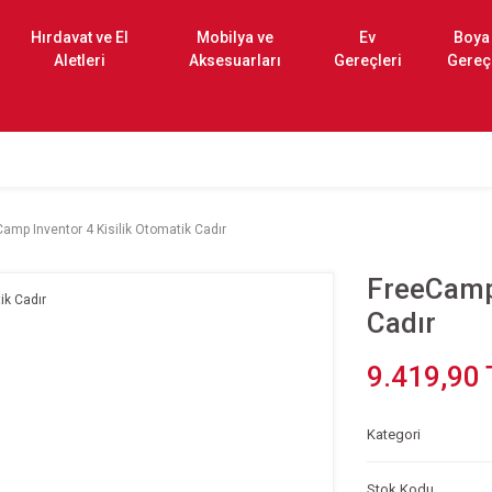
Hırdavat ve El
Mobilya ve
Ev
Boya
Aletleri
Aksesuarları
Gereçleri
Gereç
amp Inventor 4 Kisilik Otomatik Cadır
FreeCamp 
Cadır
9.419,90 
Kategori
Stok Kodu