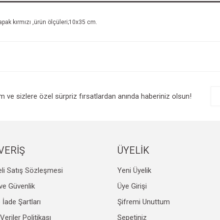
apak kırmızı ,ürün ölçüleri;10x35 cm.
im ve sizlere özel sürpriz fırsatlardan anında haberiniz olsun!
VERİŞ
ÜYELİK
li Satış Sözleşmesi
Yeni Üyelik
k ve Güvenlik
Üye Girişi
e İade Şartları
Şifremi Unuttum
 Veriler Politikası
Sepetiniz