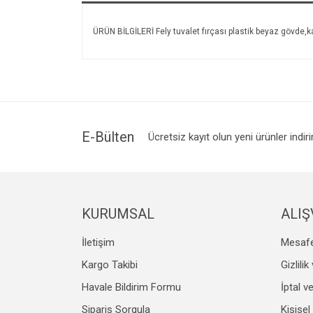
ÜRÜN BİLGİLERİ Fely tuvalet fırçası plastik beyaz gövde,k
E-Bülten
Ücretsiz kayıt olun yeni ürünler indir
KURUMSAL
ALIŞ
İletişim
Mesafe
Kargo Takibi
Gizlili
Havale Bildirim Formu
İptal v
Sipariş Sorgula
Kişisel