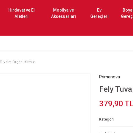
Hırdavat ve El
Mobilya ve
Ev
Boya
Aletleri
Aksesuarları
Gereçleri
Gereç
 Tuvalet Fırçası Kırmızı
Primanova
Fely Tuval
379,90 T
Kategori