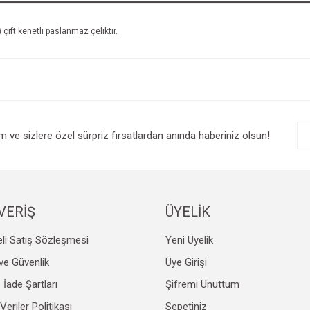
çift kenetli paslanmaz çeliktir.
im ve sizlere özel sürpriz fırsatlardan anında haberiniz olsun!
VERİŞ
ÜYELİK
li Satış Sözleşmesi
Yeni Üyelik
k ve Güvenlik
Üye Girişi
e İade Şartları
Şifremi Unuttum
 Veriler Politikası
Sepetiniz