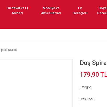
Hırdavat ve El
Mobilya ve
Ev
Boya
Aletleri
Aksesuarları
Gereçleri
Gereç
Spirali DS150
Duş Spira
179,90 T
Kategori
Stok Kodu