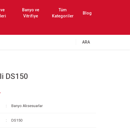
 ve
Banyo ve
Tüm
Blog
leri
Vitrifiye
Kategoriler
ARA
li DS150
L
Banyo Aksesuarlar
DS150