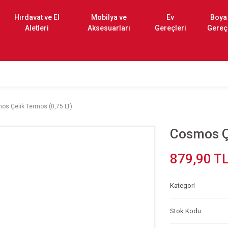
Hırdavat ve El
Mobilya ve
Ev
Boya
Aletleri
Aksesuarları
Gereçleri
Gereç
os Çelik Termos (0,75 LT)
Cosmos Çe
879,90 T
Kategori
Stok Kodu