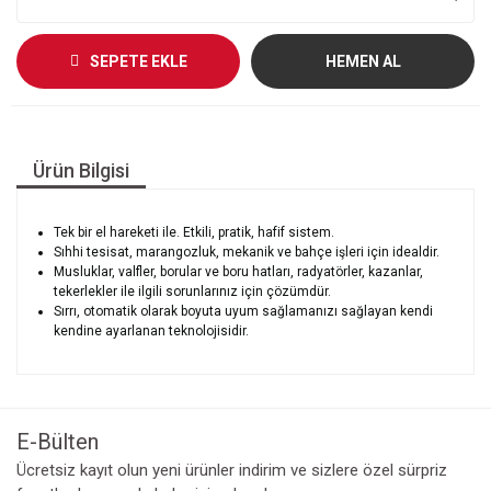
SEPETE EKLE
HEMEN AL
Ürün Bilgisi
Tek bir el hareketi ile. Etkili, pratik, hafif sistem.
Sıhhi tesisat, marangozluk, mekanik ve bahçe işleri için idealdir.
Musluklar, valfler, borular ve boru hatları, radyatörler, kazanlar,
tekerlekler ile ilgili sorunlarınız için çözümdür.
Sırrı, otomatik olarak boyuta uyum sağlamanızı sağlayan kendi
kendine ayarlanan teknolojisidir.
E-Bülten
Ücretsiz kayıt olun yeni ürünler indirim ve sizlere özel sürpriz