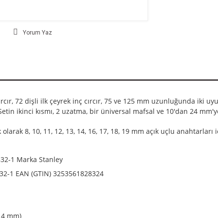
Yorum Yaz
rcır, 72 dişli ilk çeyrek inç cırcır, 75 ve 125 mm uzunluğunda iki u
Setin ikinci kısmı, 2 uzatma, bir üniversal mafsal ve 10'dan 24 mm'ye
arak 8, 10, 11, 12, 13, 14, 16, 17, 18, 19 mm açık uçlu anahtarları i
32-1 Marka Stanley
832-1 EAN (GTIN) 3253561828324
-14 mm)