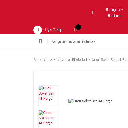
Bahçe ve
Balkon
Üye Girişi
Anasayfa
Hırdavat ve El Aletleri
Cırcır Soket Seti 41 Pa