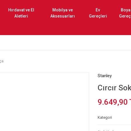
Hırdavat ve El
Mobilya ve
Ev
Boya
Aletleri
Aksesuarları
Gereçleri
Gereç
rça
Stanley
Cırcır So
9.649,90 
Kategori