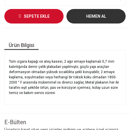
SEPETE EKLE
HEMEN AL
Ürün Bilgisi
Tüm ızgara kapağı ve ateş kasesi, 2 ağır emaye kaplamalı 0,7 mm
kalınlığında demir çelik plakadan yapılmıştır, güçlü yapı araçları
deformasyon olmadan yüksek sıcaklıkta şekli koruyabilir, 2 emaye
kaplama, soyulmadan veya herhangi bir toksik koku olmadan 1800-
2000 ° F arasında mükemmel ısı direnci sağlar, Metal plakanın her iki
tarafını eşit şekilde örtün, pas ve korozyon içermez, kolay uzun süre
temiz ve bakım servis süresi
E-Bülten
Ücretsiz kayıt olun yeni ürünler indirim ve sizlere özel sürpriz