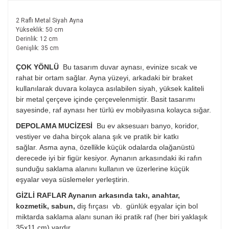
2 Raflı Metal Siyah Ayna
Yükseklik: 50 cm
Derinlik: 12 cm
Genişlik: 35 cm
ÇOK YÖNLÜ
Bu tasarım duvar aynası, evinize sıcak ve
rahat bir ortam sağlar. Ayna yüzeyi, arkadaki bir braket
kullanılarak duvara kolayca asılabilen siyah, yüksek kaliteli
bir metal çerçeve içinde çerçevelenmiştir. Basit tasarımı
sayesinde, raf aynası her türlü ev mobilyasına kolayca sığar.
DEPOLAMA MUCİZESİ
Bu ev aksesuarı banyo, koridor,
vestiyer ve daha birçok alana şık ve pratik bir katkı
sağlar. Asma ayna, özellikle küçük odalarda olağanüstü
derecede iyi bir figür kesiyor. Aynanın arkasındaki iki rafın
sunduğu saklama alanını kullanın ve üzerlerine küçük
eşyalar veya süslemeler yerleştirin.
GİZLİ RAFLAR Aynanın arkasında takı, anahtar,
kozmetik, sabun,
diş fırçası
vb. günlük eşyalar için bol
miktarda saklama alanı sunan iki pratik raf (her biri yaklaşık
35x11 cm) vardır .