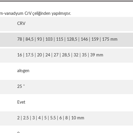
m-vanadyum CrV çeliğinden yapılmıştır.
CRV
78 | 84,5 | 93 | 103 | 115 | 128,5 | 146 | 159 | 175 mm
16 | 17.5 | 20 | 24 | 27 | 28,5 | 32 | 35 | 39 mm
altıgen
25 ˚
Evet
2 | 2.5 | 3 | 4 | 5 | 5.5 | 6 | 8 | 10 mm