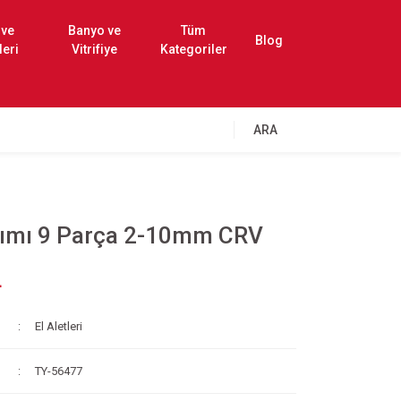
 ve
Banyo ve
Tüm
Blog
leri
Vitrifiye
Kategoriler
ARA
kımı 9 Parça 2-10mm CRV
L
El Aletleri
TY-56477