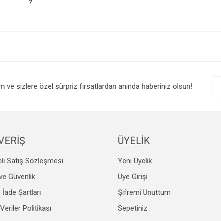
9
im ve sizlere özel sürpriz fırsatlardan anında haberiniz olsun!
VERİŞ
ÜYELİK
li Satış Sözleşmesi
Yeni Üyelik
k ve Güvenlik
Üye Girişi
e İade Şartları
Şifremi Unuttum
 Veriler Politikası
Sepetiniz