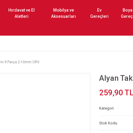
Hırdavat ve El
Mobilya ve
Ev
Boya
Aletleri
Aksesuarları
Gereçleri
Gereç
ımı 9 Parça 2-10mm CRV
Alyan Ta
259,90 T
Kategori
Stok Kodu