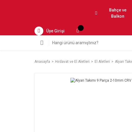
Bahçe ve
Balkon
Üye Girişi
Anasayfa
Hırdavat ve El Aletleri
El Aletleri
Alyan Tak