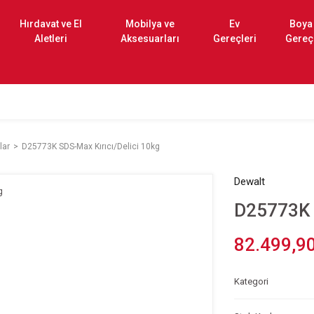
Hırdavat ve El
Mobilya ve
Ev
Boya
Aletleri
Aksesuarları
Gereçleri
Gereç
lar
D25773K SDS-Max Kırıcı/Delici 10kg
Dewalt
D25773K S
82.499,9
Kategori