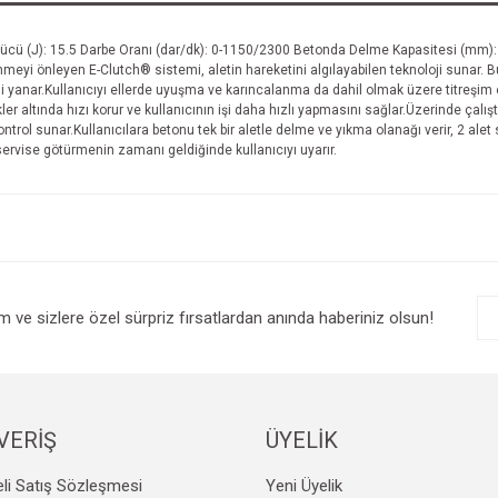
ü (J): 15.5 Darbe Oranı (dar/dk): 0-1150/2300 Betonda Delme Kapasitesi (mm): - Sa
 önleyen E-Clutch® sistemi, aletin hareketini algılayabilen teknoloji sunar. Bu öze
i yanar.Kullanıcıyı ellerde uyuşma ve karıncalanma da dahil olmak üzere titreşim e
ler altında hızı korur ve kullanıcının işi daha hızlı yapmasını sağlar.Üzerinde çal
ontrol sunar.Kullanıcılara betonu tek bir aletle delme ve yıkma olanağı verir, 2 a
 servise götürmenin zamanı geldiğinde kullanıcıyı uyarır.
im ve sizlere özel sürpriz fırsatlardan anında haberiniz olsun!
VERİŞ
ÜYELİK
li Satış Sözleşmesi
Yeni Üyelik