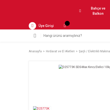
Bahçe ve
Balkon
Üye Girişi
Anasayfa
Hırdavat ve El Aletleri
Şarjlı / Elektrikli Makina