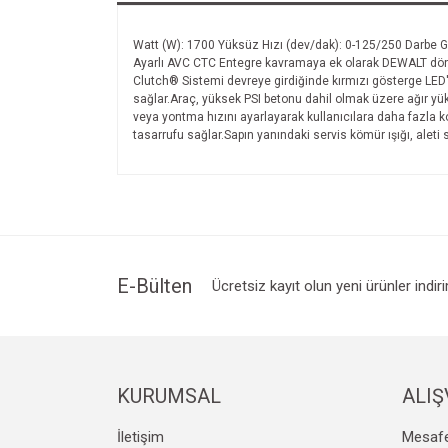
Watt (W): 1700 Yüksüz Hızı (dev/dak): 0-125/250 Darbe Güc
Ayarlı AVC CTC Entegre kavramaya ek olarak DEWALT dönmeyi
Clutch® Sistemi devreye girdiğinde kırmızı gösterge LED'
sağlar.Araç, yüksek PSI betonu dahil olmak üzere ağır yük
veya yontma hızını ayarlayarak kullanıcılara daha fazla k
tasarrufu sağlar.Sapın yanındaki servis kömür ışığı, aleti
E-Bülten
Ücretsiz kayıt olun yeni ürünler indir
KURUMSAL
ALIŞ
İletişim
Mesafe