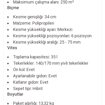
Maksimum çalışma alanı: 250 m²
Biçme
Kesme genişliği: 34 cm
Malzeme: Polipropilen
Kesme yüksekliği ayarı: Merkezi
Kesme yüksekliği pozisyonları: 6 pozisyon
Kesme yüksekliği aralığı: 25 - 75 mm
Vites
Toplama kapasitesi: 35 l
Tekerlekler: 140/170 mm yivli tekerlekler
Ön kol: Evet
Ayarlanabilir gidon: Evet
Katlanır gidon: Evet
Sepet tipi: Hibrit
Boyutlar
Paket ağırlığı: 13,32 kg