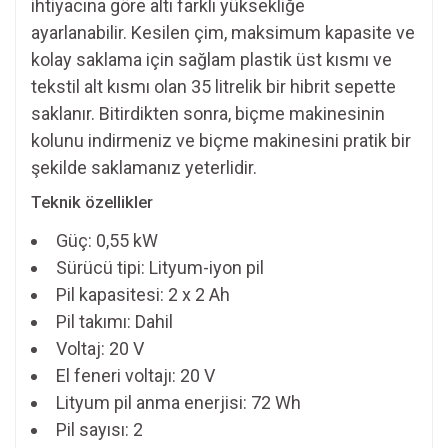
ihtiyacına göre altı farklı yüksekliğe
ayarlanabilir. Kesilen çim, maksimum kapasite ve
kolay saklama için sağlam plastik üst kısmı ve
tekstil alt kısmı olan 35 litrelik bir hibrit sepette
saklanır. Bitirdikten sonra, biçme makinesinin
kolunu indirmeniz ve biçme makinesini pratik bir
şekilde saklamanız yeterlidir.
Teknik özellikler
Güç: 0,55 kW
Sürücü tipi: Lityum-iyon pil
Pil kapasitesi: 2 x 2 Ah
Pil takımı: Dahil
Voltaj: 20 V
El feneri voltajı: 20 V
Lityum pil anma enerjisi: 72 Wh
Pil sayısı: 2